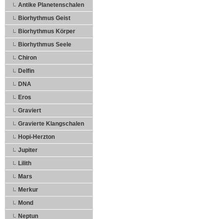
Antike Planetenschalen
Biorhythmus Geist
Biorhythmus Körper
Biorhythmus Seele
Chiron
Delfin
DNA
Eros
Graviert
Gravierte Klangschalen
Hopi-Herzton
Jupiter
Lilith
Mars
Merkur
Mond
Neptun