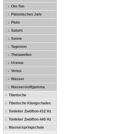
Om-Ton
Platonisches Jahr
Pluto
Saturn
Sonne
Tageston
Thetawellen
Uranus
Venus
Wasser
Wasserstoffgamma
Tibetische
Tibetische Klangschalen
Tonleiter Zwölfton 432 Hz
Tonleiter Zwölfton 440 Hz
Wasserspringschale