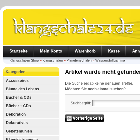
Startseite
Mein Konto
Warenkorb
Kasse
Anm
Klangschalen Shop
»
Klangschalen
»
Planetenschalen
»
Wasserstoffgamma
Artikel wurde nicht gefunde
Kategorien
Accessoires
Die Suche ergab keine genauen Treffer.
Blume des Lebens
Möchten Sie noch einmal suchen?
Bücher & CDs
Suchbegriff:
Bücher + CDs
Dekoration
Dekoratives
Gebetsmühlen
Klanginstrumente