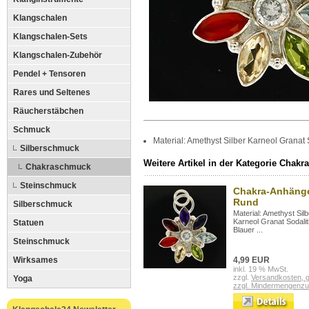
Klangschalen
Klangschalen-Sets
Klangschalen-Zubehör
Pendel + Tensoren
Rares und Seltenes
Räucherstäbchen
Schmuck
Material: Amethyst Silber Karneol Granat 
Silberschmuck
Weitere Artikel in der Kategorie Chak
Chakraschmuck
Steinschmuck
Chakra-Anhäng
Rund
Silberschmuck
Material: Amethyst Silb
Karneol Granat Sodalit
Statuen
Blauer ...
Steinschmuck
Wirksames
4,99 EUR
inkl. 19 % MwSt.
zzgl.
Versandkosten, g
Yoga
zzgl. Mindermengenzu