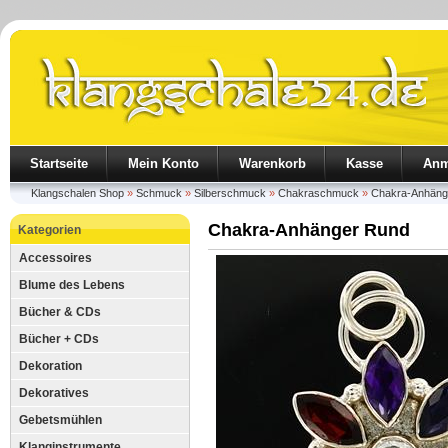
Startseite
Mein Konto
Warenkorb
Kasse
Anm
Klangschalen Shop
»
Schmuck
»
Silberschmuck
»
Chakraschmuck
»
Chakra-Anhäng
Chakra-Anhänger Rund
Kategorien
Accessoires
Blume des Lebens
Bücher & CDs
Bücher + CDs
Dekoration
Dekoratives
Gebetsmühlen
Klanginstrumente