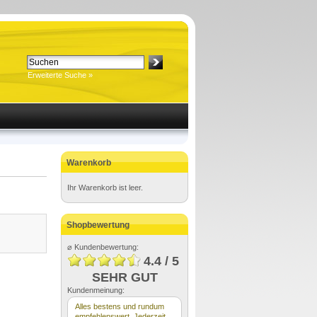
Erweiterte Suche »
Warenkorb
Ihr Warenkorb ist leer.
Shopbewertung
⌀ Kundenbewertung:
4.4 / 5
SEHR GUT
Kundenmeinung:
Alles bestens und rundum
empfehlenswert. Jederzeit