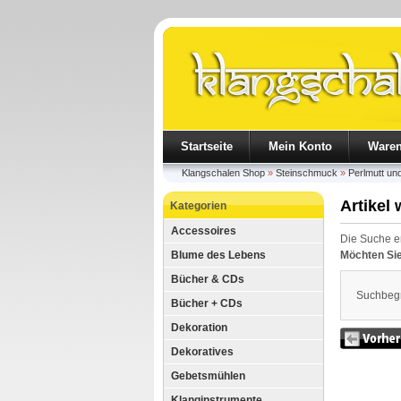
Startseite
Mein Konto
Ware
Klangschalen Shop
»
Steinschmuck
»
Perlmutt un
Artikel
Kategorien
Accessoires
Die Suche e
Blume des Lebens
Möchten Si
Bücher & CDs
Suchbegri
Bücher + CDs
Dekoration
Dekoratives
Gebetsmühlen
Klanginstrumente