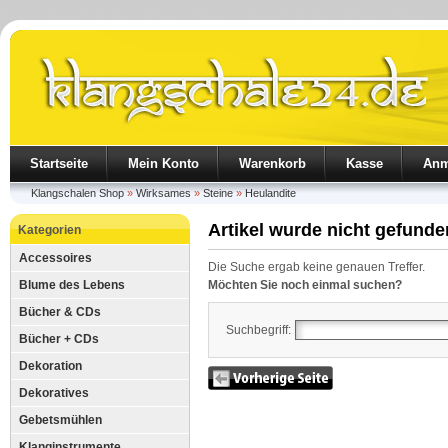
Startseite
Mein Konto
Warenkorb
Kasse
Anm
Klangschalen Shop
»
Wirksames
»
Steine
»
Heulandite
Artikel wurde nicht gefunde
Kategorien
Accessoires
Die Suche ergab keine genauen Treffer.
Blume des Lebens
Möchten Sie noch einmal suchen?
Bücher & CDs
Suchbegriff:
Bücher + CDs
Dekoration
Dekoratives
Gebetsmühlen
Klanginstrumente