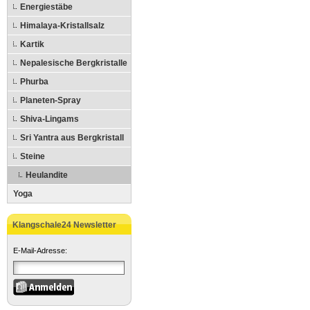
Energiestäbe
Himalaya-Kristallsalz
Kartik
Nepalesische Bergkristalle
Phurba
Planeten-Spray
Shiva-Lingams
Sri Yantra aus Bergkristall
Steine
Heulandite
Yoga
Klangschale24 Newsletter
E-Mail-Adresse: