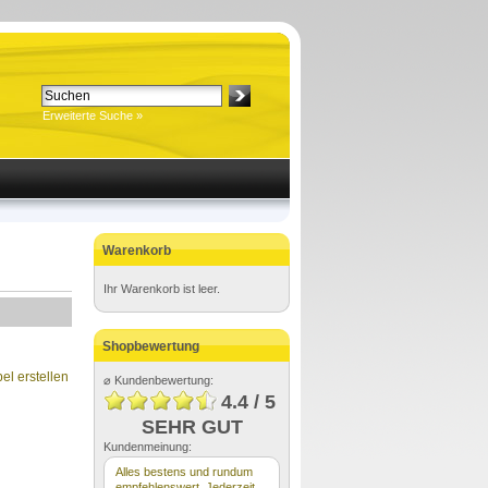
Erweiterte Suche »
Warenkorb
Ihr Warenkorb ist leer.
Shopbewertung
el erstellen
⌀ Kundenbewertung:
4.4 / 5
SEHR GUT
Kundenmeinung:
Alles bestens und rundum
empfehlenswert. Jederzeit