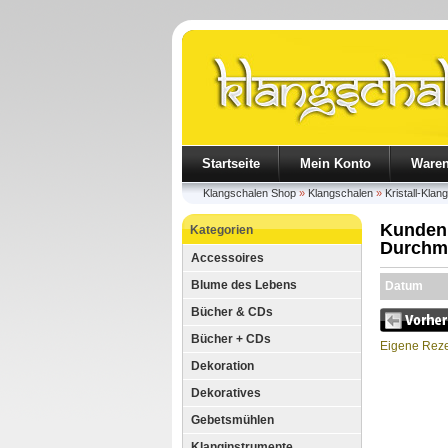
Startseite
Mein Konto
Ware
Klangschalen Shop
»
Klangschalen
»
Kristall-Klan
Kundenr
Kategorien
Durchme
Accessoires
Blume des Lebens
Datum
Bücher & CDs
Bücher + CDs
Eigene Reze
Dekoration
Dekoratives
Gebetsmühlen
Klanginstrumente