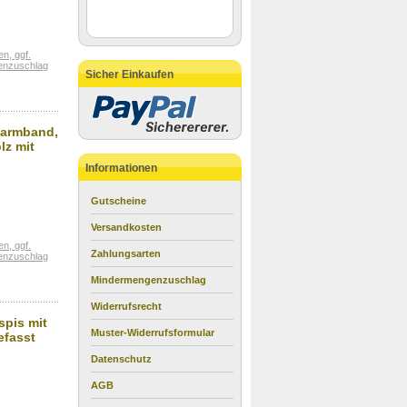
n, ggf.
enzuschlag
Sicher Einkaufen
sarmband,
lz mit
Informationen
Gutscheine
Versandkosten
n, ggf.
Zahlungsarten
enzuschlag
Mindermengenzuschlag
Widerrufsrecht
spis mit
Muster-Widerrufsformular
efasst
Datenschutz
AGB