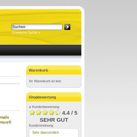
Erweiterte Suche »
Warenkorb
Ihr Warenkorb ist leer.
Shopbewertung
⌀ Kundenbewertung:
4.4 / 5
mals
SEHR GUT
imus®
Kundenmeinung:
Sehr übersichtlich