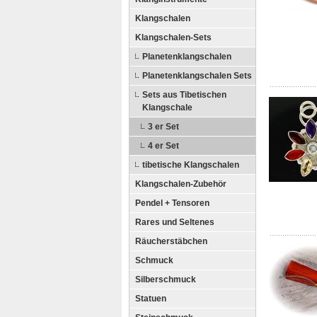
Klangschalen
Klangschalen-Sets
Planetenklangschalen
Planetenklangschalen Sets
Sets aus Tibetischen
Klangschale
3 er Set
4 er Set
tibetische Klangschalen
Klangschalen-Zubehör
Pendel + Tensoren
Rares und Seltenes
Räucherstäbchen
Schmuck
Silberschmuck
Statuen