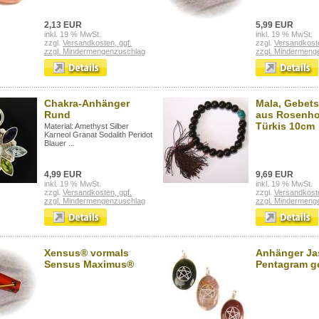
2,13 EUR
5,99 EUR
inkl. 19 % MwSt.
inkl. 19 % MwSt.
zzgl.
Versandkosten, ggf.
zzgl.
Versandkoste
zzgl. Mindermengenzuschlag
zzgl. Mindermeng
Chakra-Anhänger
Mala, Gebet
Rund
aus Rosenho
Türkis 10cm
Material: Amethyst Silber
Karneol Granat Sodalith Peridot
Blauer ...
4,99 EUR
9,69 EUR
inkl. 19 % MwSt.
inkl. 19 % MwSt.
zzgl.
Versandkosten, ggf.
zzgl.
Versandkoste
zzgl. Mindermengenzuschlag
zzgl. Mindermeng
Xensus® vormals
Anhänger Ja
Sensus Maximus®
Pentagram g