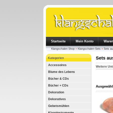
Startseite
Mein Konto
Ware
Klangschalen Shop
»
Klangschalen-Sets
»
Sets au
Sets au
Kategorien
Accessoires
Weitere Unt
Blume des Lebens
Bücher & CDs
Bücher + CDs
Ausgewählt
Dekoration
Dekoratives
Gebetsmühlen
Klanginstrumente