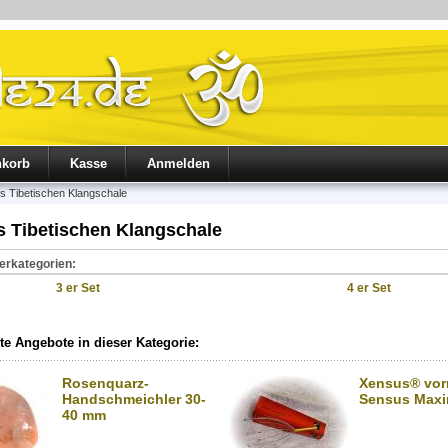
nkorb
Kasse
Anmelden
s Tibetischen Klangschale
s Tibetischen Klangschale
erkategorien:
3 er Set
4 er Set
e Angebote in dieser Kategorie:
Rosenquarz-
Xensus® vor
Handschmeichler 30-
Sensus Max
40 mm